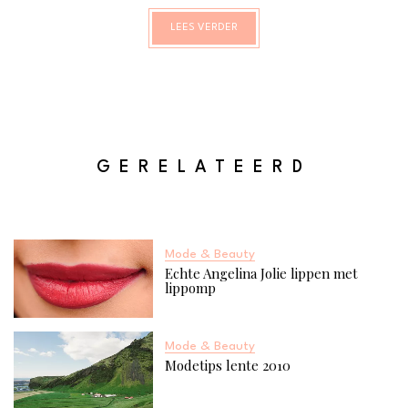
item vindt of gewoon lekker kunt rondstruinen. Of
LEES VERDER
je nu van mode, interieur of cadeautjes houdt:
Tilburg heeft voor iedereen iets. Dit zijn 10 fijne
winkels die je niet wilt missen.
GERELATEERD
Mode & Beauty
Echte Angelina Jolie lippen met
lippomp
Mode & Beauty
Modetips lente 2010