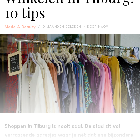
10 tips
Mode & Beauty
10 MAANDEN GELEDEN
DOOR
NAOMI
Shoppen in Tilburg is nooit saai. De stad zit vol
verrassende adresjes waar je nét dat ene bijzondere