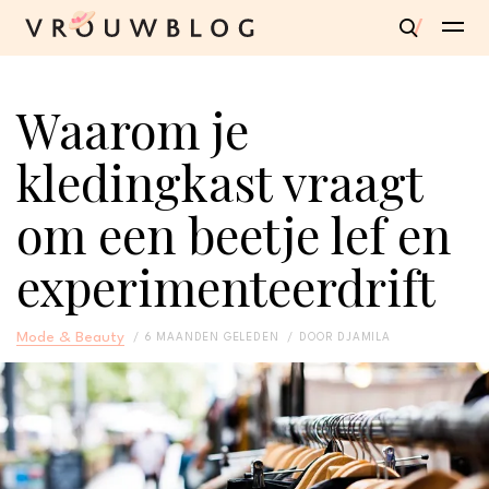
Waarom je
kledingkast vraagt
om een beetje lef en
experimenteerdrift
Mode & Beauty
6 MAANDEN GELEDEN
DOOR
DJAMILA