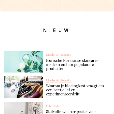
NIEUW
Mode & Beauty
Iconische Koreaanse skincare-
merken en hun populairste
producten
Mode & Beauty
Waarom je kledingkast vraagt om
een beetje lef en
experimenteerdrift
Lifestyle
Stijlvolle wooninspiratie voor