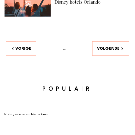
Disney hotels Orlando
VORIGE
VOLGENDE
…
POPULAIR
Niets gevonden om hier te tonen.