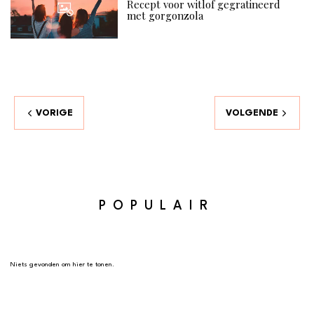
Recept voor witlof gegratineerd
met gorgonzola
VORIGE
VOLGENDE
POPULAIR
Niets gevonden om hier te tonen.