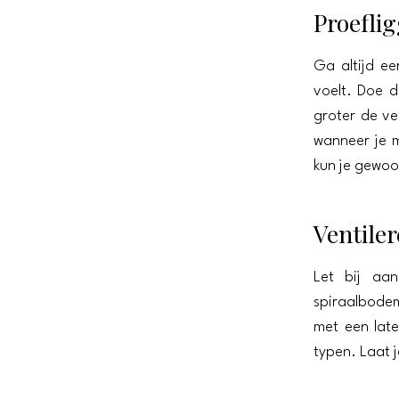
Proefli
Ga altijd ee
voelt. Doe d
groter de ve
wanneer je m
kun je gewoo
Ventile
Let bij aa
spiraalbodem
met een late
typen. Laat 