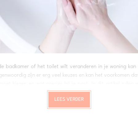
e badkamer of het toilet wilt veranderen in je woning kan 
enwoordig zijn er erg veel keuzes en kan het voorkomen dat
moet kiezen en wat precies bij je past. In dit artikel zullen
en aantal ideeën ter inspiratie voor je badkamer. Ben je b
LEES VERDER
der.