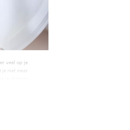
er veel op je
 je niet meer
 we je daarom
enieuwd? Lees