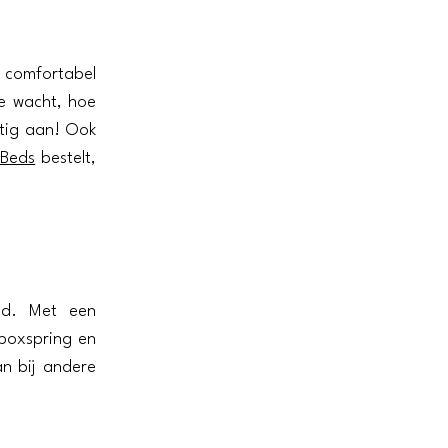
e comfortabel
je wacht, hoe
ttig aan! Ook
Beds
bestelt,
ed. Met een
 boxspring en
an bij andere