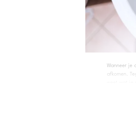
Wanneer je d
afkomen. Teg
weet wat je 
helpen met e
dan snel ver