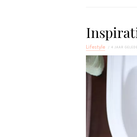
Inspirat
Lifestyle
4 JAAR GELED