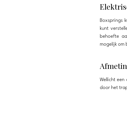
Elektris
Boxsprings k
kunt verstel
behoefte aa
mogelijk om b
Afmeti
Wellicht een
door het tra