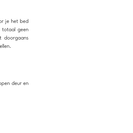
r je het bed
r totaal geen
et doorgaans
ellen.
 open deur en