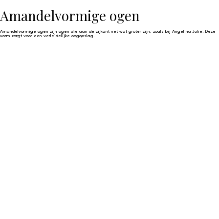
Amandelvormige ogen
Amandelvormige ogen zijn ogen die aan de zijkant net wat groter zijn, zoals bij Angelina Jolie. Deze
vorm zorgt voor een verleidelijke oogopslag.