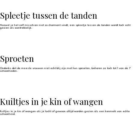
Spleetje tussen de tanden
Hoewel je het zelf misschien niet zo charmant vindt, een spleetje tussen de tanden wordt toch echt
gezien als aantrekkelijk.
Sproeten
Ondanks dat de meeste vrouwen niet echt blij zijn met hun sproeten, behoren ze toch tot 1 van de 7
schoonheden.
Kuiltjes in je kin of wangen
Kuiltjes in je kin of wangen als je lacht of gewoon altijd worden gezien als een kenmerk van echte
schoonheid.