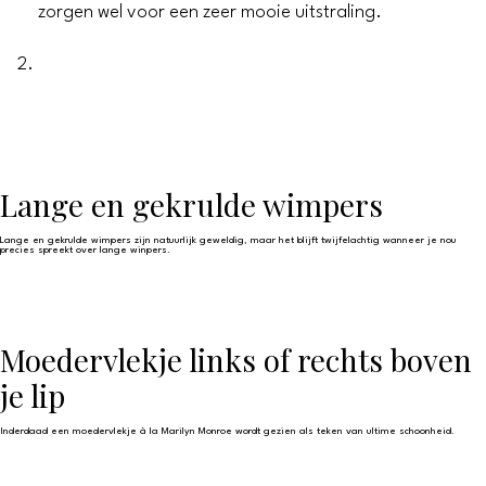
zorgen wel voor een zeer mooie uitstraling.
Lange en gekrulde wimpers
Lange en gekrulde wimpers zijn natuurlijk geweldig, maar het blijft twijfelachtig wanneer je nou
precies spreekt over lange winpers.
Moedervlekje links of rechts boven
je lip
Inderdaad een moedervlekje à la Marilyn Monroe wordt gezien als teken van ultime schoonheid.