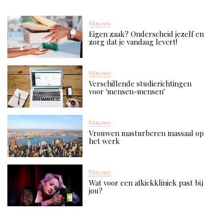
specifieke afkickkliniek kiest. In dit artikel zullen je helpen
bij het maken van een keuze voor de beste afkickkliniek
Nieuws
voor jou.
Eigen zaak? Onderscheid jezelf en
zorg dat je vandaag levert!
Nieuws
Verschillende studierichtingen
voor 'mensen-mensen'
Nieuws
Vrouwen masturberen massaal op
het werk
Nieuws
Wat voor een afkickkliniek past bij
jou?