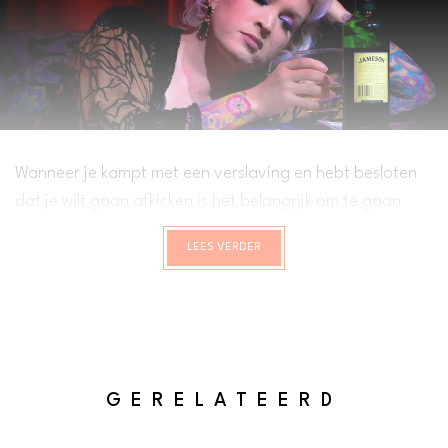
Wanneer je kampt met een verslaving en hebt besloten
dat je wilt gaan afkicken is het belangrijk om te gaan
kijken welke afkickkliniek geschikt is voor jou en
LEES VERDER
uiteindelijk bij je past. Het is voorstelbaar dat het al een
grote stap is om de beslissing te maken om naar een
afkickkliniek te gaan. Je wilt dan niet dat je na een korte
periode erachter komt dat jouw huidige afkickkliniek niet
helemaal bij jouw past en dat je naar een andere
afkickkliniek moet gaan. Het is dan belangrijk om over
GERELATEERD
een aantal zaken goed na te denken voordat je een