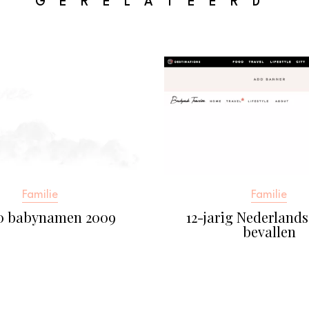
GERELATEERD
Familie
Familie
10 babynamen 2009
12-jarig Nederlands
bevallen