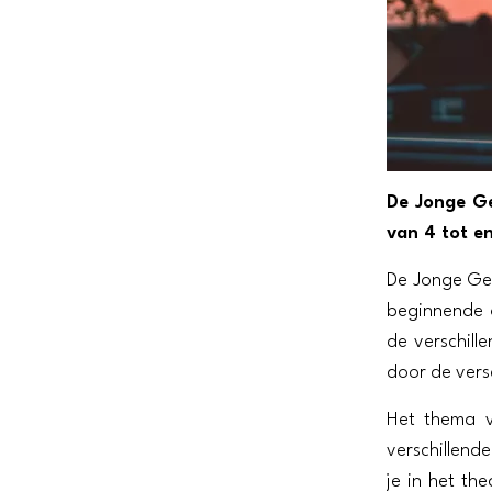
De Jonge Ge
van 4 tot e
De Jonge Gez
beginnende 
de verschill
door de versc
Het thema v
verschillend
je in het th