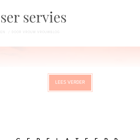
ser servies
DEN
DOOR
VROUW VROUWBLOG
LEES VERDER