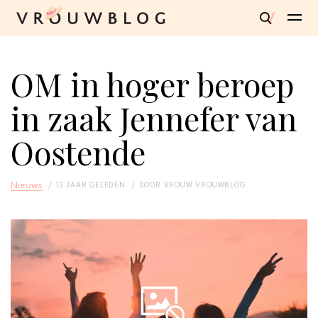
OM in hoger beroep
in zaak Jennefer van
Oostende
Nieuws
13 JAAR GELEDEN
DOOR
VROUW VROUWBLOG