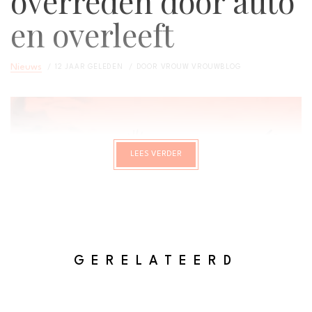
overreden door auto
en overleeft
Nieuws
12 JAAR GELEDEN
DOOR
VROUW VROUWBLOG
LEES VERDER
GERELATEERD