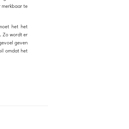
r merkbaar te
moet het het
k. Zo wordt er
gevoel geven
pil omdat het