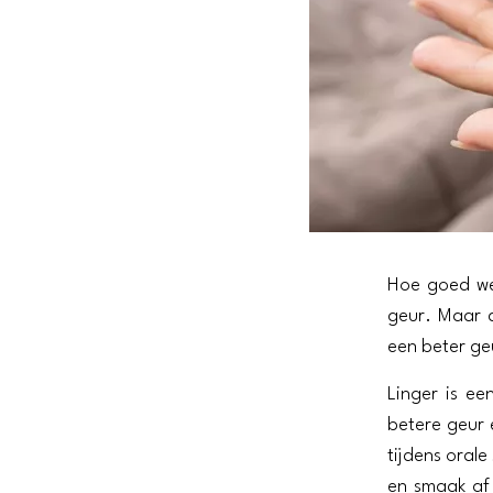
Hoe goed we 
geur. Maar d
een beter ge
Linger is ee
betere geur 
tijdens orale
en smaak af