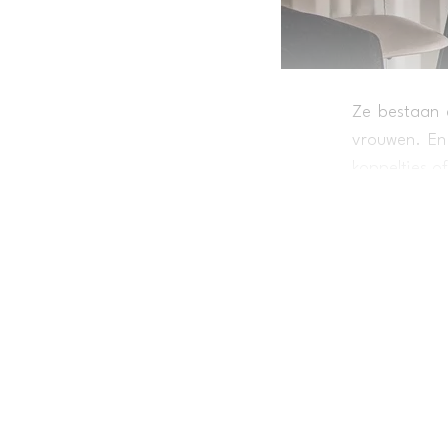
Ze bestaan e
vrouwen. En 
koppeltjes o
het verblijf