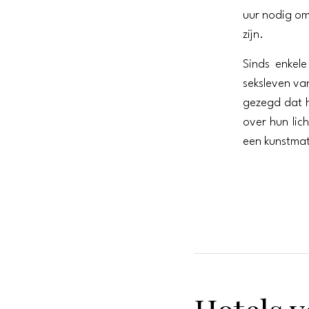
uur nodig om
zijn.
Sinds enkel
seksleven van
gezegd dat h
over hun lic
een kunstmat