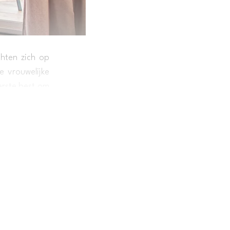
chten zich op
 vrouwelijke
erste best om