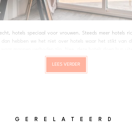
cht, hotels speciaal voor vrouwen. Steeds meer hotels ri
dan hebben we het niet over hotels waar het stikt van de
f waar mannen verboden zijn. Nee, deze hotels doen hun uit
 voor vrouwen zo aangenaam mogelijk te maken.
LEES VERDER
GERELATEERD