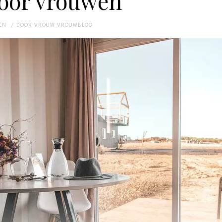
voor vrouwen
EN
DOOR
VROUW VROUWBLOG