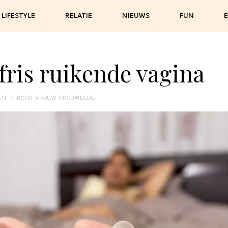
LIFESTYLE
RELATIE
NIEUWS
FUN
E
 fris ruikende vagina
EN
DOOR
VROUW VROUWBLOG