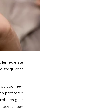
ler lekkerste
ie zorgt voor
orgt voor een
an profiteren
aardbeien geur
ongeveer een