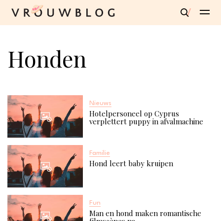
Honden
Nieuws
Hotelpersoneel op Cyprus
verplettert puppy in afvalmachine
Familie
Hond leert baby kruipen
Fun
Man en hond maken romantische
filmscènes na