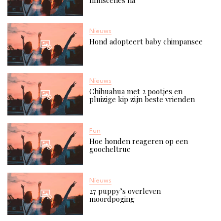
Nieuws
Hond adopteert baby chimpansee
Nieuws
Chihuahua met 2 pootjes en
pluizige kip zijn beste vrienden
Fun
Hoe honden reageren op een
goocheltruc
Nieuws
27 puppy’s overleven
moordpoging