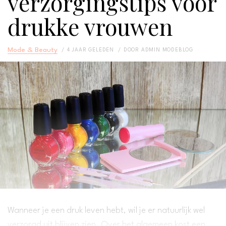
verzorgingstips voor
drukke vrouwen
Mode & Beauty
4 JAAR GELEDEN
DOOR
ADMIN MODEBLOG
Wanneer je een druk leven hebt, wil je er natuurlijk wel
verzorgd uit blijven zien. Over het algemeen kost een