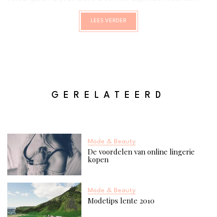
goede verzorging veel tijd en dit heb je nu eenmaal niet
LEES VERDER
altijd. Het is dan belangrijk om een aantal slimme
verzorgingstips toe te passen zodat je er ten alle tijden
verzorgd uit blijft zien zonder dat het al te veel tijd kost.
Ben je benieuwd naar deze tips? Lees dan snel verder.
GERELATEERD
Mode & Beauty
De voordelen van online lingerie
kopen
Mode & Beauty
Modetips lente 2010