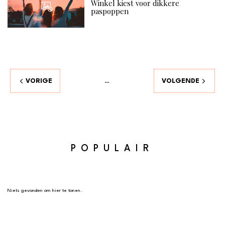
Winkel kiest voor dikkere
paspoppen
VORIGE
VOLGENDE
…
POPULAIR
Niets gevonden om hier te tonen.