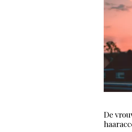
De vrou
haaracc