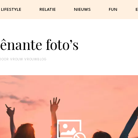
LIFESTYLE
RELATIE
NIEUWS
FUN
E
gênante foto’s
DOOR
VROUW VROUWBLOG