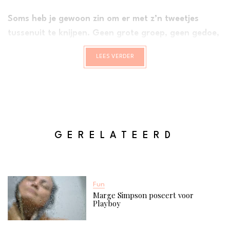
Soms heb je gewoon zin om er met z’n tweetjes
tussenuit te knijpen. Geen grote groep, geen gedoe,
maar gewoon jij en je bestie. Of je nu samen wilt
LEES VERDER
lachen, kletsen, ontspannen of iets geks doen: dit
zijn de 10 leukste ideeën voor een vriendinnenuitje
voor twee.
GERELATEERD
Fun
Marge Simpson poseert voor
Playboy