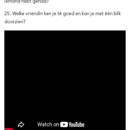
iemand hebt gehad?
25. Welke vriendin ken je té goed en kan je met één blik
doorzien?