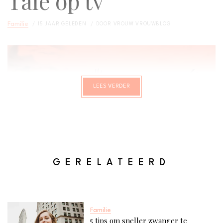
Tale op tv
Familie
15 JAAR GELEDEN
DOOR
VROUW VROUWBLOG
LEES VERDER
GERELATEERD
Familie
5 tips om sneller zwanger te