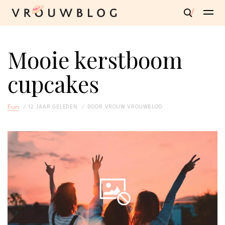
Mooie kerstboom
cupcakes
Fun
12 JAAR GELEDEN
DOOR
VROUW VROUWBLOG