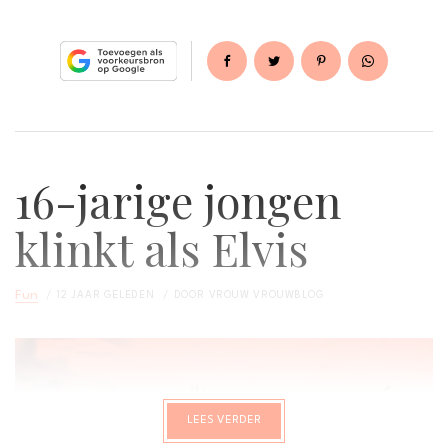
16-jarige jongen
klinkt als Elvis
Fun
12 JAAR GELEDEN
DOOR
VROUW VROUWBLOG
LEES VERDER