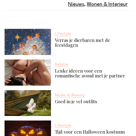
Nieuws
,
Wonen & Interieur
Lifestyle
Verras je dierbaren met de
feestdagen
Relatie
Leuke ideeen voor een
romantische avond met je partner
Mode & Beauty
Goed in je vel outfits
Lifestyle
Tijd voor een Halloween kostuum