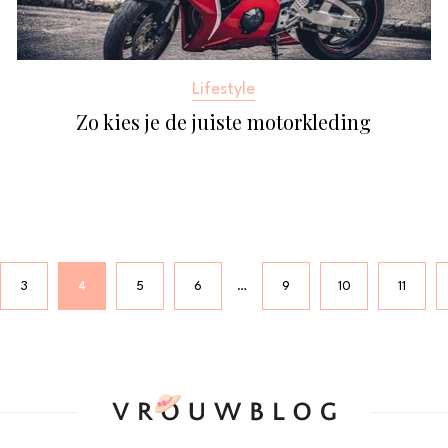
Lifestyle
Zo kies je de juiste motorkleding
3
4
5
6
9
10
11
…