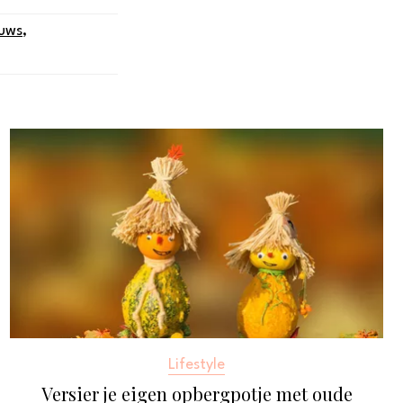
uws
,
Lifestyle
Versier je eigen opbergpotje met oude