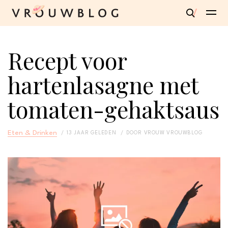
Recept voor
hartenlasagne met
tomaten-gehaktsaus
Eten & Drinken
13 JAAR GELEDEN
DOOR
VROUW VROUWBLOG