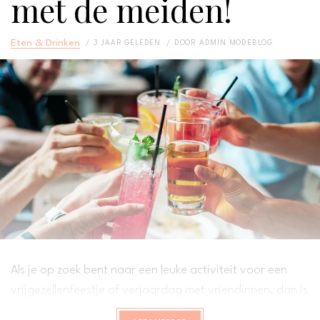
met de meiden!
Eten & Drinken
3 JAAR GELEDEN
DOOR
ADMIN MODEBLOG
Als je op zoek bent naar een leuke activiteit voor een
vrijgezellenfeestje of verjaardag met vriendinnen, dan is
een cocktail workshop een perfecte keuze. Een avondje