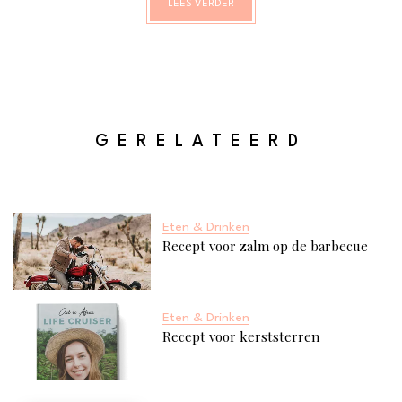
LEES VERDER
weg met de meiden is altijd gezellig, maar een workshop
waarbij je leert hoe je de lekkerste cocktails maakt, voegt
daar nog een extra dimensie aan toe.
GERELATEERD
Eten & Drinken
Recept voor zalm op de barbecue
Eten & Drinken
Recept voor kerststerren