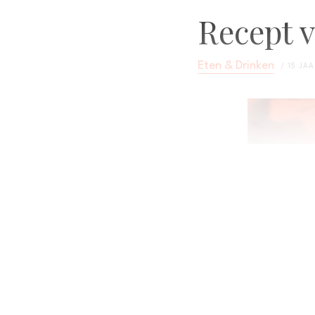
Recept v
Eten & Drinken
15 JA