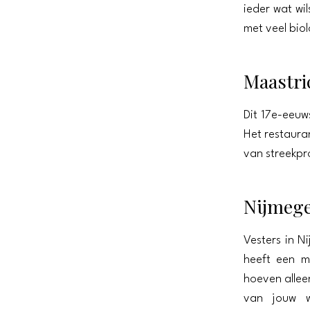
ieder wat wi
met veel bio
Maastri
Dit 17e-eeuw
Het restaura
van streekpr
Nijmeg
Vesters in N
heeft een m
hoeven allee
van jouw w