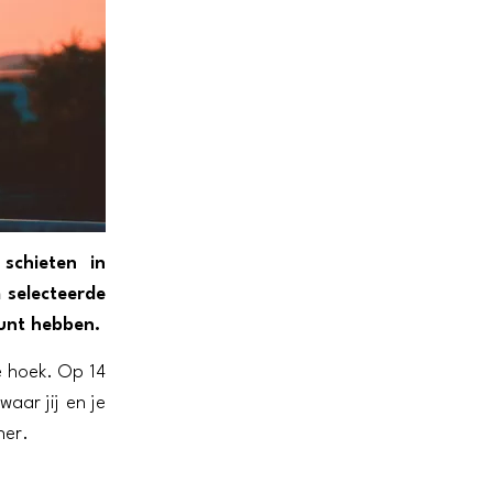
 schieten in
 selecteerde
kunt hebben.
e hoek. Op 14
waar jij en je
ner.