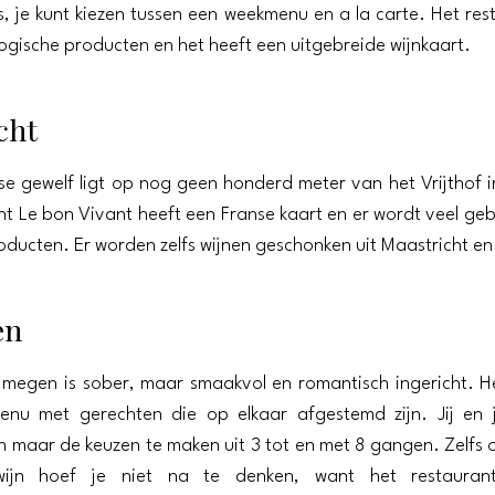
ls, je kunt kiezen tussen een weekmenu en a la carte. Het res
logische producten en het heeft een uitgebreide wijnkaart.
cht
se gewelf ligt op nog geen honderd meter van het Vrijthof i
nt Le bon Vivant heeft een Franse kaart en er wordt veel ge
oducten. Er worden zelfs wijnen geschonken uit Maastricht e
en
ijmegen is sober, maar smaakvol en romantisch ingericht. H
enu met gerechten die op elkaar afgestemd zijn. Jij en 
n maar de keuzen te maken uit 3 tot en met 8 gangen. Zelfs 
ijn hoef je niet na te denken, want het restauran