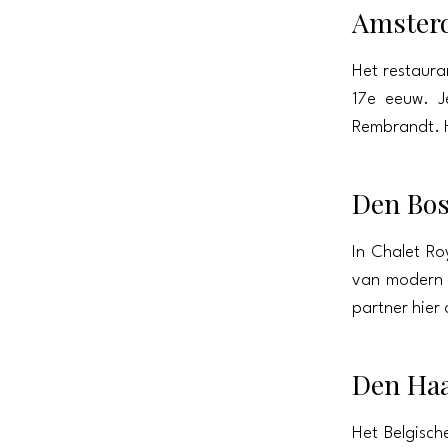
Amster
Het restaura
17e eeuw. J
Rembrandt. H
Den Bo
In Chalet Ro
van modern e
partner hier
Den Ha
Het Belgisch