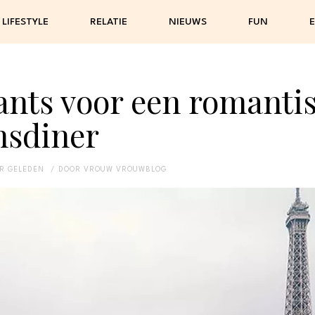
LIFESTYLE
RELATIE
NIEUWS
FUN
E
ants voor een romanti
nsdiner
AR GELEDEN
DOOR
VROUW VROUWBLOG