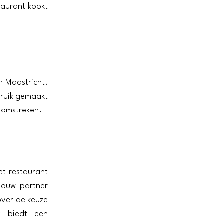
taurant kookt
n Maastricht.
bruik gemaakt
n omstreken.
et restaurant
jouw partner
over de keuze
t biedt een