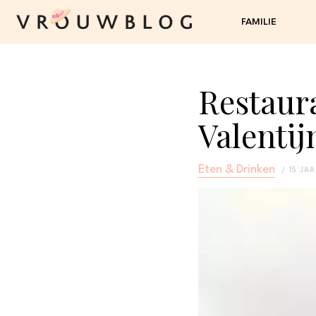
FAMILIE
Restaur
Valentij
Eten & Drinken
15 JA