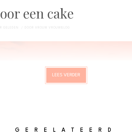
oor een cake
AR GELEDEN
DOOR
VROUW VROUWBLOG
LEES VERDER
GERELATEERD