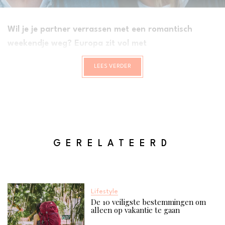
Wil je je partner verrassen met een romantisch
weekendje weg? Europa zit vol met
superromantische steden die perfect zijn voor een
LEES VERDER
getaway. Van charmante straatjes tot betoverende
uitzichten, deze steden zijn het ideale decor voor een
liefdesverhaal in de echte wereld. Dus, pak je tas en
laat de romantiek beginnen!
GERELATEERD
Lifestyle
De 10 veiligste bestemmingen om
alleen op vakantie te gaan