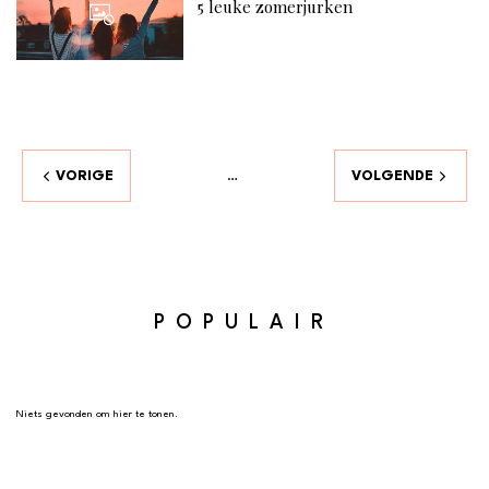
5 leuke zomerjurken
VORIGE
VOLGENDE
…
POPULAIR
Niets gevonden om hier te tonen.