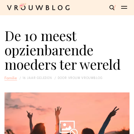
De 10 meest
opzienbarende
moeders ter wereld
Familie
16 JAAR GELEDEN
DOOR
VROUW VROUWBLOG