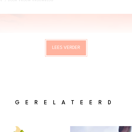
EN
DOOR
VROUW VROUWBLOG
LEES VERDER
GERELATEERD