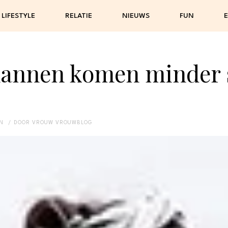
LIFESTYLE
RELATIE
NIEUWS
FUN
E
annen komen minder 
EN
DOOR
VROUW VROUWBLOG