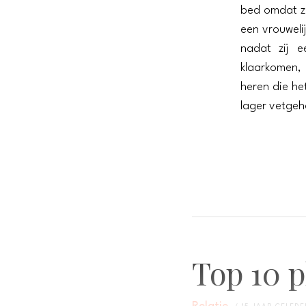
bed omdat zi
een vrouweli
nadat zij 
klaarkomen,
heren die he
lager vetgeh
Top 10 