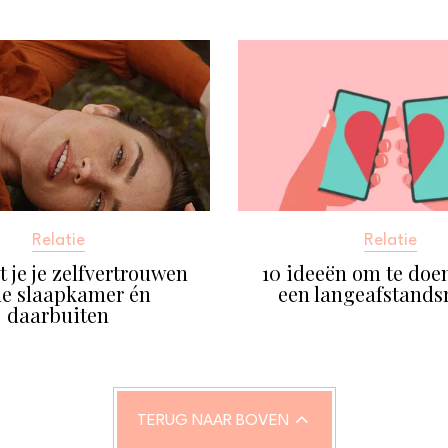
Relatie
Relatie
 je je zelfvertrouwen
10 ideeën om te doen
de slaapkamer én
een langeafstandsr
daarbuiten
TERUG NAAR BOVEN