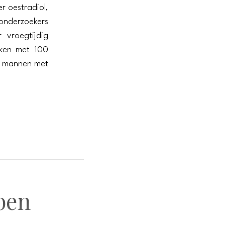
r oestradiol,
 onderzoekers
vroegtijdig
eken met 100
at mannen met
ben