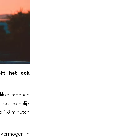
eft het ook
 dikke mannen
het namelijk
a 1,8 minuten
svermogen in