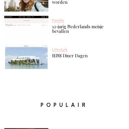
worden
Familie
12-jarig Nederlands meisje
bevallen
Lifestyle
IENS Diner Dagen
POPULAIR