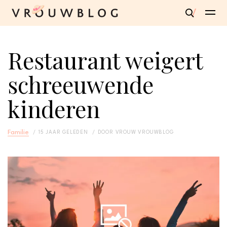
Restaurant weigert
schreeuwende
kinderen
Familie
15 JAAR GELEDEN
DOOR
VROUW VROUWBLOG