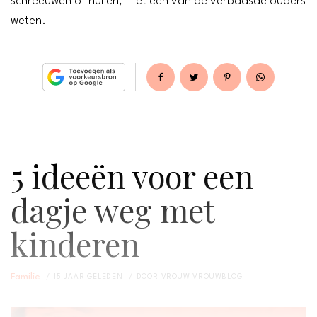
schreeuwen of huilen,” liet één van de verbaasde ouders
weten.
5 ideeën voor een
dagje weg met
kinderen
Familie
15 JAAR GELEDEN
DOOR
VROUW VROUWBLOG