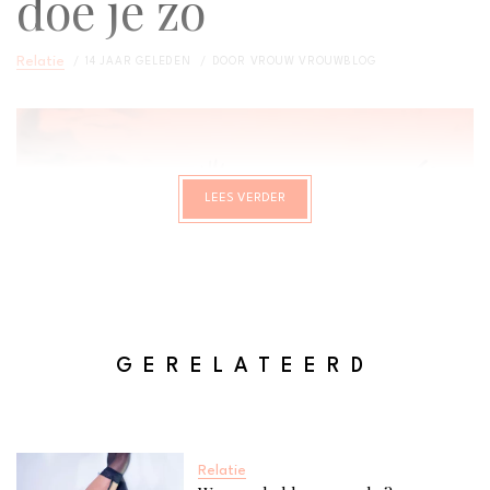
doe je zo
Relatie
14 JAAR GELEDEN
DOOR
VROUW VROUWBLOG
LEES VERDER
GERELATEERD
Relatie