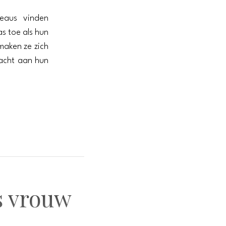
eaus vinden
as toe als hun
maken ze zich
acht aan hun
s vrouw