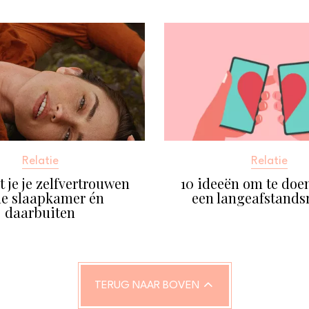
Relatie
Relatie
 je je zelfvertrouwen
10 ideeën om te doen
de slaapkamer én
een langeafstandsr
daarbuiten
TERUG NAAR BOVEN