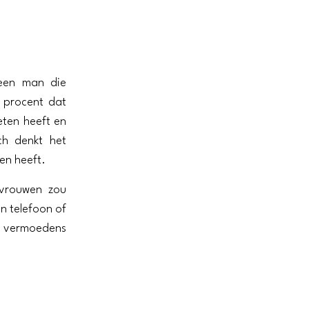
 een man die
 procent dat
ten heeft en
ch denkt het
en heeft.
 vrouwen zou
jn telefoon of
un vermoedens