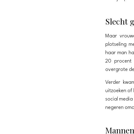
Slecht g
Maar vrouwe
plotseling m
haar man haa
20 procent 
overgrote de
Verder kwam
uitzoeken of 
social media
negeren omda
Mannen 