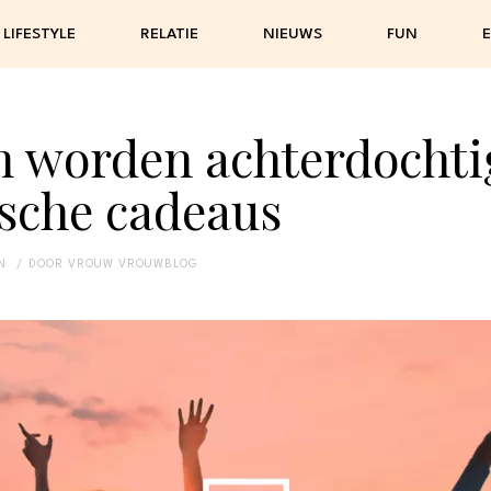
LIFESTYLE
RELATIE
NIEUWS
FUN
E
 worden achterdochti
sche cadeaus
N
DOOR
VROUW VROUWBLOG