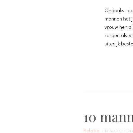
Ondanks da
mannen het ju
vrouw hen pl
zorgen als v
uiterlijk bes
10 mann
Relatie
14 JAAR GELEDE