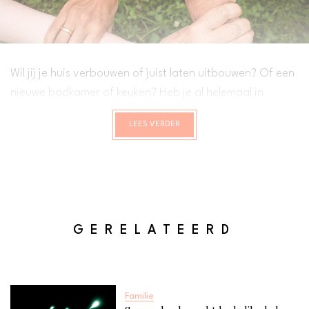
Wil jij je huis verbouwen of juist laten uitbouwen? Of een
nieuwe badkamer of keuken? Heb je al helemaal in
gedachten hoe je het wilt hebben? Dit zijn niet de
LEES VERDER
goedkoopste aanpassingen aan of in je huis en dit moet
wel gefinancierd worden. Het verhogen van je
hypotheek zou een goede oplossing kunnen zijn. Lees
hier hoe dat werkt.
GERELATEERD
Familie